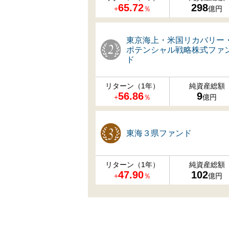
65.72
298
+
％
億円
東京海上・米国リカバリー
ポテンシャル戦略株式ファ
ド
リターン（1年）
純資産総額
56.86
9
+
％
億円
東海３県ファンド
リターン（1年）
純資産総額
47.90
102
+
％
億円