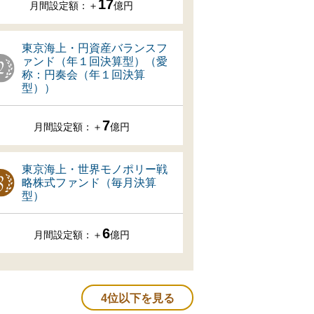
17
月間設定額：＋
億円
東京海上・円資産バランスフ
ァンド（年１回決算型）（愛
称：円奏会（年１回決算
型））
7
月間設定額：＋
億円
東京海上・世界モノポリー戦
略株式ファンド（毎月決算
型）
6
月間設定額：＋
億円
4位以下を見る