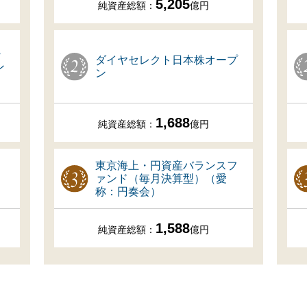
5,205
純資産総額：
億円
・
ダイヤセレクト日本株オープ
ン
ン
1,688
純資産総額：
億円
東京海上・円資産バランスフ
ァンド（毎月決算型）（愛
称：円奏会）
1,588
純資産総額：
億円