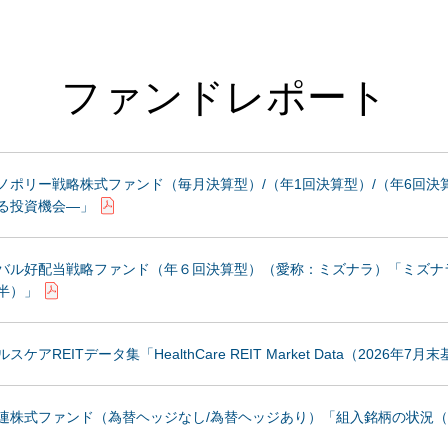
ファンドレポート
ノポリー戦略株式ファンド（毎月決算型）/（年1回決算型）/（年6回決
る投資機会—」
バル好配当戦略ファンド（年６回決算型）（愛称：ミズナラ）「ミズナ
半）」
アREITデータ集「HealthCare REIT Market Data（2026年7月
連株式ファンド（為替ヘッジなし/為替ヘッジあり）「組入銘柄の状況（2