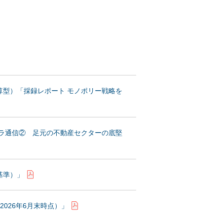
算型）「採録レポート モノポリー戦略を
ラ通信② 足元の不動産セクターの底堅
末基準）」
026年6月末時点）」