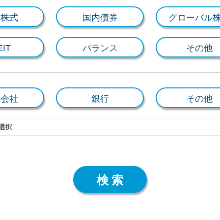
内株式
国内債券
グローバル
EIT
バランス
その他
券会社
銀行
その他
検索