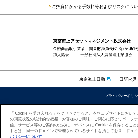
ご投資にかかる手数料等およびリスクについ
東京海上アセットマネジメント株式会社
金融商品取引業者 関東財務局長(金商) 第361
加入協会：
一般社団法人資産運用業協会
東京海上日動
日新火災
プライバシーポリシ
「 Cookie を受け入れる」をクリックすると、本ウェブサイトにお
の閲覧状況の統計的な把握、お客様のご興味・ご関心に応じてパーソナ
信、サービス等のご案内のために、デバイスに Cookie を保存する
トとは、同一のドメインで管理されているサイトを指しており、ドメイ
ポリシーについて