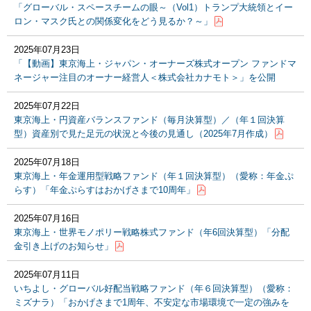
「グローバル・スペースチームの眼～（Vol1）トランプ大統領とイー
ロン・マスク氏との関係変化をどう見るか？～」
2025年07月23日
「【動画】東京海上・ジャパン・オーナーズ株式オープン ファンドマ
ネージャー注目のオーナー経営人＜株式会社カナモト＞」を公開
2025年07月22日
東京海上・円資産バランスファンド（毎月決算型）／（年１回決算
型）資産別で見た足元の状況と今後の見通し（2025年7月作成）
2025年07月18日
東京海上・年金運用型戦略ファンド（年１回決算型）（愛称：年金ぷ
らす）「年金ぷらすはおかげさまで10周年」
2025年07月16日
東京海上・世界モノポリー戦略株式ファンド（年6回決算型）「分配
金引き上げのお知らせ」
2025年07月11日
いちよし・グローバル好配当戦略ファンド（年６回決算型）（愛称：
ミズナラ）「おかげさまで1周年、不安定な市場環境で一定の強みを