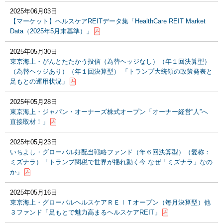
2025年06月03日
【マーケット】ヘルスケアREITデータ集「HealthCare REIT Market
Data（2025年5月末基準）」
2025年05月30日
東京海上・がんとたたかう投信（為替ヘッジなし）（年１回決算型）
（為替ヘッジあり）（年１回決算型） 「トランプ大統領の政策発表と
足もとの運用状況」
2025年05月28日
東京海上・ジャパン・オーナーズ株式オープン「オーナー経営“人”へ
直接取材！」
2025年05月23日
いちよし・グローバル好配当戦略ファンド（年６回決算型）（愛称：
ミズナラ）「トランプ関税で世界が揺れ動く今 なぜ「ミズナラ」なの
か」
2025年05月16日
東京海上・グローバルヘルスケアＲＥＩＴオープン（毎月決算型）他
３ファンド「足もとで魅力高まるヘルスケアREIT」