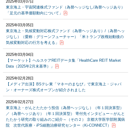
2025年03月07日
東京海上・宇宙関連株式ファンド（為替ヘッジなし/為替ヘッジあり）
「足元の基準価額動向について」
2025年03月05日
東京海上・気候変動対応株式ファンド（為替ヘッジあり）/（為替ヘッ
ジなし）（愛称：グリーンフューチャー）「米トランプ政権始動後の
気候変動対応の行方を考える」
2025年03月04日
【マーケット】ヘルスケアREITデータ集「HealthCare REIT Market
Data（2025年2月末基準）」
2025年02月28日
【メディア出演】BSテレ東「マネーのまなび」で東京海上・ジャパ
ン・オーナーズ株式オープンが紹介されました
2025年02月27日
東京海上・がんとたたかう投信（為替ヘッジなし）（年１回決算型）
／（為替ヘッジあり）（年１回決算型） 寄付先インタビュー～がんと
たたかう研究の取り組みのご紹介～（その２） 京都大学医学部附属病
院 次世代医療・iPS細胞治療研究センター（Ki-CONNECT）