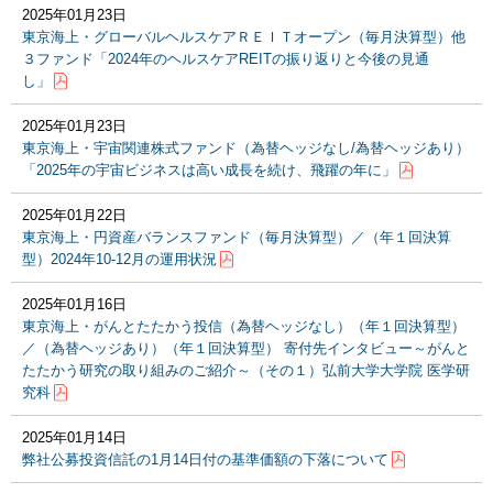
2025年01月23日
東京海上・グローバルヘルスケアＲＥＩＴオープン（毎月決算型）他
３ファンド「2024年のヘルスケアREITの振り返りと今後の⾒通
し」
2025年01月23日
東京海上・宇宙関連株式ファンド（為替ヘッジなし/為替ヘッジあり）
「2025年の宇宙ビジネスは高い成長を続け、飛躍の年に」
2025年01月22日
東京海上・円資産バランスファンド（毎月決算型）／（年１回決算
型）2024年10-12月の運用状況
2025年01月16日
東京海上・がんとたたかう投信（為替ヘッジなし）（年１回決算型）
／（為替ヘッジあり）（年１回決算型） 寄付先インタビュー～がんと
たたかう研究の取り組みのご紹介～（その１）弘前大学大学院 医学研
究科
2025年01月14日
弊社公募投資信託の1月14日付の基準価額の下落について