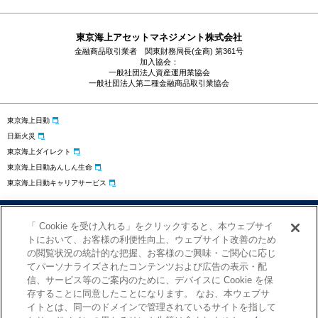
東京海上アセットマネジメント株式会社
金融商品取引業者 関東財務局長(金商) 第361号
加入協会：
一般社団法人資産運用業協会
一般社団法人第二種金融商品取引業協会
東京海上日動
日新火災
東京海上ダイレクト
東京海上日動あんしん生命
東京海上日動キャリアサービス
プライバシーポリシー
勧誘方針
サイトのご利用にあたって
「 Cookie を受け入れる」をクリックすると、本ウェブサイ
お問い合わせ
クッキーの設定
トにおいて、お客様の利便性向上、ウェブサイト改善のため
の閲覧状況の統計的な把握、お客様のご興味・ご関心に応じ
てパーソナライズされたコンテンツおよび広告の表示・配
信、サービス等のご案内のために、デバイスに Cookie を保
存することに同意したことになります。 なお、本ウェブサ
イトとは、同一のドメインで管理されているサイトを指して