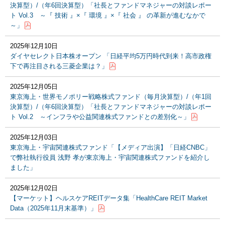
決算型）/（年6回決算型）「社長とファンドマネジャーの対談レポー
ト Vol.3 ～『 技術 』×『 環境 』×『 社会 』 の革新が進むなかで
～」
2025年12月10日
ダイヤセレクト日本株オープン 「日経平均5万円時代到来！高市政権
下で再注目される三菱企業は？」
2025年12月05日
東京海上・世界モノポリー戦略株式ファンド（毎月決算型）/（年1回
決算型）/（年6回決算型）「社長とファンドマネジャーの対談レポー
ト Vol.2 ～インフラや公益関連株式ファンドとの差別化～」
2025年12月03日
東京海上・宇宙関連株式ファンド「【メディア出演】「日経CNBC」
で弊社執行役員 浅野 孝が東京海上・宇宙関連株式ファンドを紹介し
ました」
2025年12月02日
【マーケット】ヘルスケアREITデータ集「HealthCare REIT Market
Data（2025年11月末基準）」