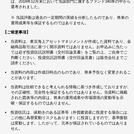
は、2018年12月末において当該部門に属するファンド340本の中から
選考されました。
※ 当該評価は過去の一定期間の実績を分析したものであり、将来の
運用成果等を保証するものではありません。
【ご留意事項】
当資料は、東京海上アセットマネジメントが作成した資料であり、金
融商品取引法に基づく開示資料ではありません。お申込みに当たっ
ては必ず投資信託説明書（交付目論見書）をご覧の上、ご自身でご
判断ください。投資信託説明書（交付目論見書）は販売会社までご
請求ください。
当資料の内容は作成日時点のものであり、将来予告なく変更されるこ
とがあります。
当資料は信頼できると考えられる情報に基づき作成しておりますが、
その正確性、完全性を保証するものではありません。当資料に掲載
された図表等の内容は、将来の運用成果や市場環境の変動等を示
唆・保証するものではありません。
投資信託は、値動きのある証券等（外貨建資産に投資する場合には、
この他に為替変動リスクもあります）に投資しますので、基準価額
は変動します。したがって、元本が保証されているものではありま
せん。