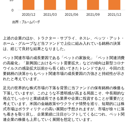
上述の企業のほか、トラクター・サプライ、ネスレ、ペッツ・アット・
ホーム・グループなど当ファンドで上位に組み入れている銘柄の決算
は、総じて良好な結果となりました。
ペット関連市場の成長要因である「ペットの家族化」「ペット関連消費
の高級化」「新興国におけるペット需要拡大」などの傾向は新型コロナ
ウイルスの感染拡大以前から長く続いてきたトレンドであり、今回の主
要銘柄の決算からもペット関連市場の成長要因の力強さと持続性が示さ
れたと考えています。
足元の世界的な株式市場の下落を背景に当ファンドの保有銘柄の株価も
下落していますが、このような不透明感が高まる局面こそ、中長期的な
視点でしっかりと業績成長できる業界や企業に投資することが重要だと
考えています。米国の金融政策やウクライナ情勢を巡り、短期的には株
式市場はボラティリティの高い展開が予想されますが、市場が徐々に落
ち着きを取り戻し、企業業績に注目がシフトしてくるにつれ、ペット関
連企業の株価も上昇していく展開を想定しています。