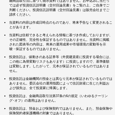
融商品取引法に基づく開示資料ではありません。お申込みに当たっ
ては必ず投資信託説明書（交付目論見書）をご覧の上、ご自身でご
判断ください。投資信託説明書（交付目論見書）は販売会社までご
請求ください。
当資料の内容は作成日時点のものであり、将来予告なく変更されるこ
とがあります。
当資料は信頼できると考えられる情報に基づき作成しておりますが、
その正確性、完全性を保証するものではありません。当資料に掲載
された図表等の内容は、将来の運用成果や市場環境の変動等を示
唆・保証するものではありません。
投資信託は、値動きのある証券等（外貨建資産に投資する場合には、
この他に為替変動リスクもあります）に投資しますので、基準価額
は変動します。したがって、元本が保証されているものではありま
せん。
投資信託は金融機関の預金とは異なり元本が保証されているものでは
ありません。委託会社の運用指図によって信託財産に生じた利益お
よび損失は、全て投資家に帰属します。
投資信託は、金融商品取引法第37条の6の規定（いわゆるクーリン
グ･オフ）の適用はありません。
投資信託は、預金および保険契約ではありません。また、預金保険や
保険契約者保護機構の対象ではありません。