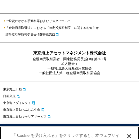
ご投資にかかる手数料等およびリスクについて
「金融商品取引法」における「特定投資家制度」に関するお知らせ
証券取引等監視委員会情報提供窓口
東京海上アセットマネジメント株式会社
金融商品取引業者 関東財務局長(金商) 第361号
加入協会：
一般社団法人資産運用業協会
一般社団法人第二種金融商品取引業協会
東京海上日動
日新火災
東京海上ダイレクト
東京海上日動あんしん生命
東京海上日動キャリアサービス
プライバシーポリシー
勧誘方針
サイトのご利用にあたって
「 Cookie を受け入れる」をクリックすると、本ウェブサイ
お問い合わせ
クッキーの設定