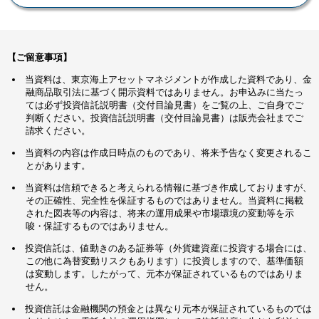
【ご留意事項】
当資料は、東京海上アセットマネジメントが作成した資料であり、金
融商品取引法に基づく開示資料ではありません。お申込みに当たっ
ては必ず投資信託説明書（交付目論見書）をご覧の上、ご自身でご
判断ください。投資信託説明書（交付目論見書）は販売会社までご
請求ください。
当資料の内容は作成日時点のものであり、将来予告なく変更されるこ
とがあります。
当資料は信頼できると考えられる情報に基づき作成しておりますが、
その正確性、完全性を保証するものではありません。当資料に掲載
された図表等の内容は、将来の運用成果や市場環境の変動等を示
唆・保証するものではありません。
投資信託は、値動きのある証券等（外貨建資産に投資する場合には、
この他に為替変動リスクもあります）に投資しますので、基準価額
は変動します。したがって、元本が保証されているものではありま
せん。
投資信託は金融機関の預金とは異なり元本が保証されているものでは