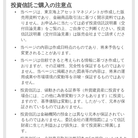
投資信託ご購入の注意点
当ページは、東京海上アセットマネジメントが作成した販
売用資料であり、金融商品取引法に基づく開示資料ではあ
りません。お申込みに当たっては必ず投資信託説明書（交
付目論見書）をご覧の上、ご自身でご判断ください。投資
信託説明書（交付目論見書）は販売会社までご請求くださ
い。
当ページの内容は作成日時点のものであり、将来予告なく
変更されることがあります。
当ページは信頼できると考えられる情報に基づき作成して
おりますが、その正確性、完全性を保証するものではあり
ません。当ページに掲載された図表等の内容は、将来の運
用成果や市場環境の変動等を示唆・保証するものではあり
ません。
投資信託は、値動きのある証券等（外貨建資産に投資する
場合には、この他に為替変動リスクもあります）に投資し
ますので、基準価額は変動します。したがって、元本が保
証されているものではありません。
投資信託は金融機関の預金とは異なり元本が保証されてい
るものではありません。委託会社の運用指図によって信託
財産に生じた利益および損失は、全て投資家に帰属しま
す。