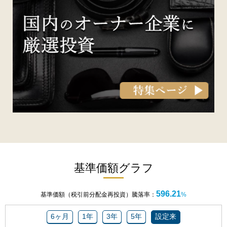
基準価額グラフ
596.21
基準価額（税引前分配金再投資）騰落率：
%
6ヶ月
1年
3年
5年
設定来