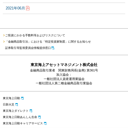
2021年06月
ご投資にかかる手数料等およびリスクについて
「金融商品取引法」における「特定投資家制度」に関するお知らせ
証券取引等監視委員会情報提供窓口
東京海上アセットマネジメント株式会社
金融商品取引業者 関東財務局長(金商) 第361号
加入協会：
一般社団法人資産運用業協会
一般社団法人第二種金融商品取引業協会
東京海上日動
日新火災
東京海上ダイレクト
東京海上日動あんしん生命
東京海上日動キャリアサービス