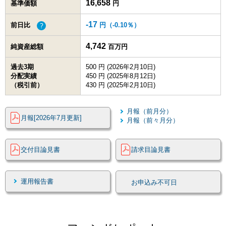
16,658
基準価額
円
-17
前日比
円（
-0.10
％）
4,742
純資産総額
百万円
過去3期
500 円 (2026年2月10日)
分配実績
450 円 (2025年8月12日)
（税引前）
430 円 (2025年2月10日)
月報（前月分）
月報[2026年7月更新]
月報（前々月分）
交付目論見書
請求目論見書
運用報告書
お申込み不可日