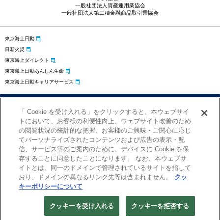
一般社団法人資産運用業協会
一般社団法人第二種金融商品取引業協会
東京海上日動
日新火災
東京海上ダイレクト
東京海上日動あんしん生命
東京海上日動キャリアサービス
プライバシーポリシー
勧誘方針
サイトのご利用にあたって
「 Cookie を受け入れる」をクリックすると、本ウェブサイ
お問い合わせ
クッキーの設定
トにおいて、お客様の利便性向上、ウェブサイト改善のため
の閲覧状況の統計的な把握、お客様のご興味・ご関心に応じ
てパーソナライズされたコンテンツおよび広告の表示・配
信、サービス等のご案内のために、デバイスに Cookie を保
存することに同意したことになります。 なお、本ウェブサ
イトとは、同一のドメインで管理されているサイトを指して
おり、ドメインの異なるリンク先等は含まれません。
クッ
キーポリシーについて
Copyright © Tokio Marine Asset Management Co., Ltd.
クッキーを受け入れる
クッキーを拒否する