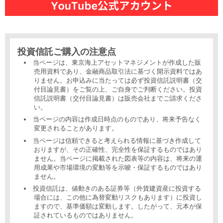
投資信託ご購入の注意点
当ページは、東京海上アセットマネジメントが作成した販
売用資料であり、金融商品取引法に基づく開示資料ではあ
りません。お申込みに当たっては必ず投資信託説明書（交
付目論見書）をご覧の上、ご自身でご判断ください。投資
信託説明書（交付目論見書）は販売会社までご請求くださ
い。
当ページの内容は作成日時点のものであり、将来予告なく
変更されることがあります。
当ページは信頼できると考えられる情報に基づき作成して
おりますが、その正確性、完全性を保証するものではあり
ません。当ページに掲載された図表等の内容は、将来の運
用成果や市場環境の変動等を示唆・保証するものではあり
ません。
投資信託は、値動きのある証券等（外貨建資産に投資する
場合には、この他に為替変動リスクもあります）に投資し
ますので、基準価額は変動します。したがって、元本が保
証されているものではありません。