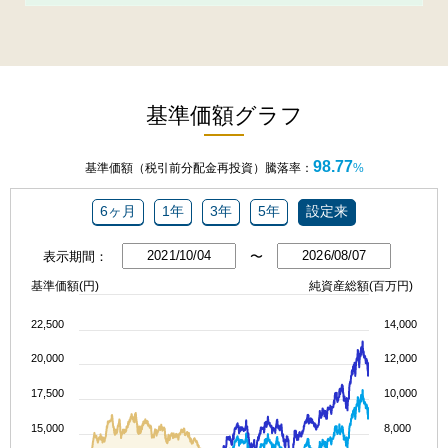
基準価額グラフ
98.77
基準価額（税引前分配金再投資）騰落率：
%
6ヶ月
1年
3年
5年
設定来
表示期間：
〜
基準価額(円)
純資産総額(百万円)
22,500
14,000
20,000
12,000
17,500
10,000
15,000
8,000