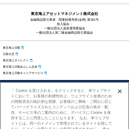
東京海上アセットマネジメント株式会社
金融商品取引業者 関東財務局長(金商) 第361号
加入協会：
一般社団法人資産運用業協会
一般社団法人第二種金融商品取引業協会
東京海上日動
日新火災
東京海上ダイレクト
東京海上日動あんしん生命
東京海上日動キャリアサービス
プライバシーポリシー
勧誘方針
サイトのご利用にあたって
「 Cookie を受け入れる」をクリックすると、本ウェブサイ
お問い合わせ
クッキーの設定
トにおいて、お客様の利便性向上、ウェブサイト改善のため
の閲覧状況の統計的な把握、お客様のご興味・ご関心に応じ
てパーソナライズされたコンテンツおよび広告の表示・配
信、サービス等のご案内のために、デバイスに Cookie を保
存することに同意したことになります。 なお、本ウェブサ
イトとは、同一のドメインで管理されているサイトを指して
おり、ドメインの異なるリンク先等は含まれません。
クッ