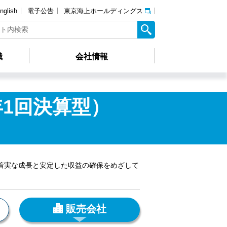
nglish
電子公告
東京海上ホールディングス
識
会社情報
1回決算型）
）
の着実な成長と安定した収益の確保をめざして
販売会社