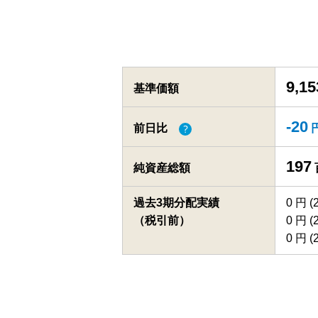
9,15
基準価額
-20
前日比
197
純資産総額
過去3期
分配実績
0 円 
（税引前）
0 円 
0 円 