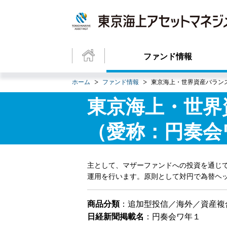
ファンド情報
ホーム
ファンド情報
東京海上・世界資産バラン
東京海上・世界
（愛称：円奏会
主として、マザーファンドへの投資を通じて
運用を行います。原則として対円で為替ヘ
商品分類
：追加型投信／海外／資産複
日経新聞掲載名
：円奏会ワ年１