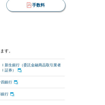
手数料
れます。
ＢＩ新生銀行（委託金融商品取引業者
ＢＩ証券）
十四銀行
形銀行