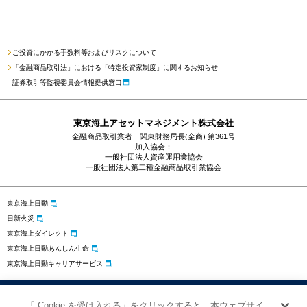
ご投資にかかる手数料等およびリスクについて
「金融商品取引法」における「特定投資家制度」に関するお知らせ
証券取引等監視委員会情報提供窓口
東京海上アセットマネジメント株式会社
金融商品取引業者 関東財務局長(金商) 第361号
加入協会：
一般社団法人資産運用業協会
一般社団法人第二種金融商品取引業協会
東京海上日動
日新火災
東京海上ダイレクト
東京海上日動あんしん生命
東京海上日動キャリアサービス
プライバシーポリシー
勧誘方針
サイトのご利用にあたって
「 Cookie を受け入れる」をクリックすると、本ウェブサイ