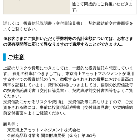
通じて間接的にご負担いただきま
す。
詳しくは、投資信託説明書（交付目論見書）、契約締結前交付書面等を
よくご覧ください。
※お客さまにご負担いただく手数料等の合計金額については、お客さま
の保有期間等に応じて異なりますので表示することができません。
ご注意
上記のリスクや費用につきましては、一般的な投資信託を想定していま
す。 費用の料率につきましては、東京海上アセットマネジメントが運用
するすべての投資信託のうち、徴収するそれぞれの費用における最高の
料率を記載しています。費用の詳細につきましては、個別の投資信託毎
の投資信託説明書（交付目論見書）、契約締結前交付書面等をよくご覧
ください。
投資信託にかかるリスクや費用は、投資信託毎に異なりますので、ご投
資をされる際には、事前に投資信託説明書（交付目論見書）や契約締結
前交付書面をよくご確認ください。
商号等：
東京海上アセットマネジメント株式会社
金融商品取引業者 関東財務局長（金商）第361号