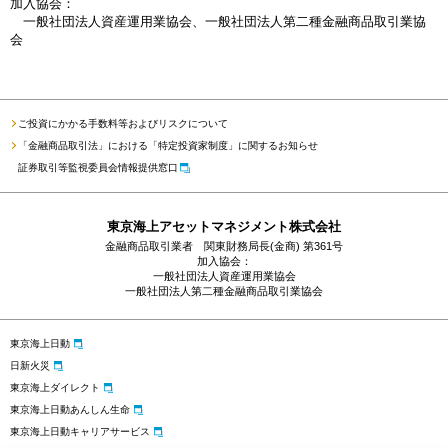
加入協会：
一般社団法人資産運用業協会、一般社団法人第二種金融商品取引業協
会
ご投資にかかる手数料等およびリスクについて
「金融商品取引法」における「特定投資家制度」に関するお知らせ
証券取引等監視委員会情報提供窓口
東京海上アセットマネジメント株式会社
金融商品取引業者 関東財務局長(金商) 第361号
加入協会：
一般社団法人資産運用業協会
一般社団法人第二種金融商品取引業協会
東京海上日動
日新火災
東京海上ダイレクト
東京海上日動あんしん生命
東京海上日動キャリアサービス