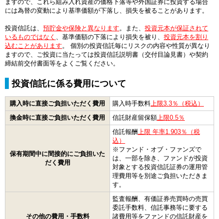
ますので、これら組み入れ資産の価格下落等や外国証券に投資する場合
には為替の変動により基準価額が下落し、損失を被ることがあります。
投資信託は、
預貯金や保険と異なります
。また、
投資元本が保証されて
いるものではなく
、基準価額の下落により損失を被り、
投資元本を割り
込むことがあります
。 個別の投資信託毎にリスクの内容や性質が異なり
ますので、ご投資に当たっては投資信託説明書（交付目論見書）や契約
締結前交付書面等をよくご覧ください。
投資信託に係る費用について
購入時に直接ご負担いただく費用
購入時手数料
上限3.3％（税込）
換金時に直接ご負担いただく費用
信託財産留保額
上限0.5％
信託報酬
上限 年率1.903％（税
込）
※ファンド・オブ・ファンズで
保有期間中に間接的にご負担いた
は、一部を除き、ファンドが投資
だく費用
対象とする投資信託証券の運用管
理費用等を別途ご負担いただきま
す。
監査報酬、有価証券売買時の売買
委託手数料、信託事務等に要する
その他の費用・手数料
諸費用等をファンドの信託財産を