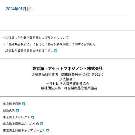
2024年01月
ご投資にかかる手数料等およびリスクについて
「金融商品取引法」における「特定投資家制度」に関するお知らせ
証券取引等監視委員会情報提供窓口
東京海上アセットマネジメント株式会社
金融商品取引業者 関東財務局長(金商) 第361号
加入協会：
一般社団法人資産運用業協会
一般社団法人第二種金融商品取引業協会
東京海上日動
日新火災
東京海上ダイレクト
東京海上日動あんしん生命
東京海上日動キャリアサービス