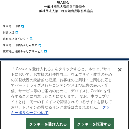
加入協会：
一般社団法人資産運用業協会
一般社団法人第二種金融商品取引業協会
東京海上日動
日新火災
東京海上ダイレクト
東京海上日動あんしん生命
東京海上日動キャリアサービス
プライバシーポリシー
勧誘方針
サイトのご利用にあたって
「 Cookie を受け入れる」をクリックすると、本ウェブサイ
お問い合わせ
クッキーの設定
トにおいて、お客様の利便性向上、ウェブサイト改善のため
の閲覧状況の統計的な把握、お客様のご興味・ご関心に応じ
てパーソナライズされたコンテンツおよび広告の表示・配
信、サービス等のご案内のために、デバイスに Cookie を保
存することに同意したことになります。 なお、本ウェブサ
イトとは、同一のドメインで管理されているサイトを指して
おり、ドメインの異なるリンク先等は含まれません。
クッ
キーポリシーについて
Copyright © Tokio Marine Asset Management Co., Ltd.
クッキーを受け入れる
クッキーを拒否する