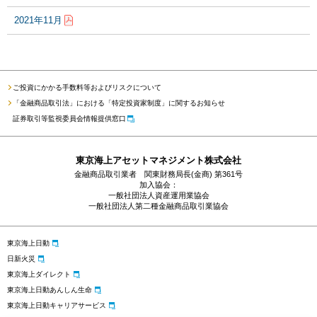
2021年11月
ご投資にかかる手数料等およびリスクについて
「金融商品取引法」における「特定投資家制度」に関するお知らせ
証券取引等監視委員会情報提供窓口
東京海上アセットマネジメント株式会社
金融商品取引業者 関東財務局長(金商) 第361号
加入協会：
一般社団法人資産運用業協会
一般社団法人第二種金融商品取引業協会
東京海上日動
日新火災
東京海上ダイレクト
東京海上日動あんしん生命
東京海上日動キャリアサービス