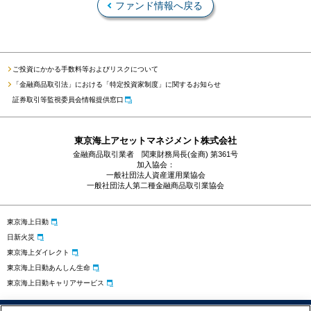
ファンド情報へ戻る
ご投資にかかる手数料等およびリスクについて
「金融商品取引法」における「特定投資家制度」に関するお知らせ
証券取引等監視委員会情報提供窓口
東京海上アセットマネジメント株式会社
金融商品取引業者 関東財務局長(金商) 第361号
加入協会：
一般社団法人資産運用業協会
一般社団法人第二種金融商品取引業協会
東京海上日動
日新火災
東京海上ダイレクト
東京海上日動あんしん生命
東京海上日動キャリアサービス