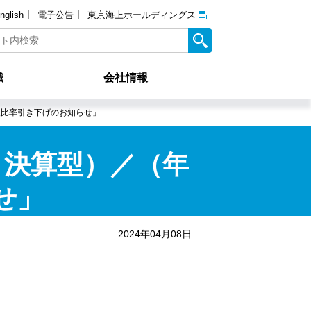
nglish
電子公告
東京海上ホールディングス
識
会社情報
入比率引き下げのお知らせ」
月決算型）／（年
せ」
2024年04月08日