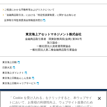
ご投資にかかる手数料等およびリスクについて
「金融商品取引法」における「特定投資家制度」に関するお知らせ
証券取引等監視委員会情報提供窓口
東京海上アセットマネジメント株式会社
金融商品取引業者 関東財務局長(金商) 第361号
加入協会：
一般社団法人資産運用業協会
一般社団法人第二種金融商品取引業協会
東京海上日動
日新火災
東京海上ダイレクト
東京海上日動あんしん生命
東京海上日動キャリアサービス
プライバシーポリシー
勧誘方針
サイトのご利用にあたって
「 Cookie を受け入れる」をクリックすると、本ウェブサイ
お問い合わせ
クッキーの設定
トにおいて、お客様の利便性向上、ウェブサイト改善のため
の閲覧状況の統計的な把握、お客様のご興味・ご関心に応じ