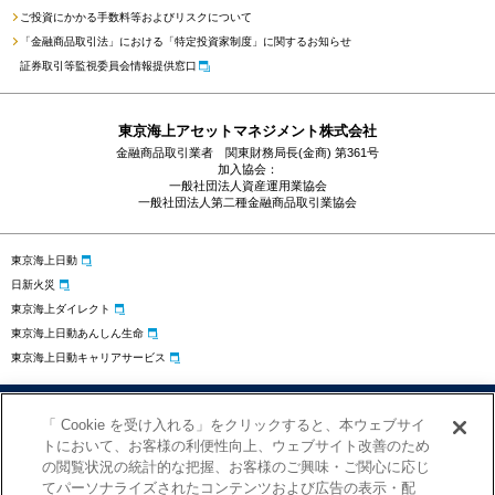
ご投資にかかる手数料等およびリスクについて
「金融商品取引法」における「特定投資家制度」に関するお知らせ
証券取引等監視委員会情報提供窓口
東京海上アセットマネジメント株式会社
金融商品取引業者 関東財務局長(金商) 第361号
加入協会：
一般社団法人資産運用業協会
一般社団法人第二種金融商品取引業協会
東京海上日動
日新火災
東京海上ダイレクト
東京海上日動あんしん生命
東京海上日動キャリアサービス
プライバシーポリシー
勧誘方針
サイトのご利用にあたって
「 Cookie を受け入れる」をクリックすると、本ウェブサイ
お問い合わせ
クッキーの設定
トにおいて、お客様の利便性向上、ウェブサイト改善のため
の閲覧状況の統計的な把握、お客様のご興味・ご関心に応じ
てパーソナライズされたコンテンツおよび広告の表示・配