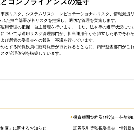
理とコンプライアンスの遵守
、事務リスク、システムリスク、レピュテーショナルリスク、情報漏洩
られた担当部署が各リスクを把握し、適切な管理を実施します。
運用管理の把握・自主管理を行います。 また、法令等の遵守状況につ
ンについては運用リスク管理部門が、担当運用部から独立した形でそれ
および所管の委員会への報告・審議を行っています。
始めとする関係役員に随時報告が行われるとともに、内部監査部門がこ
リスク管理体制を構築しています。
投資顧問契約及び投資一任契約
家制度」に関するお知らせ
証券取引等監視委員会 情報提